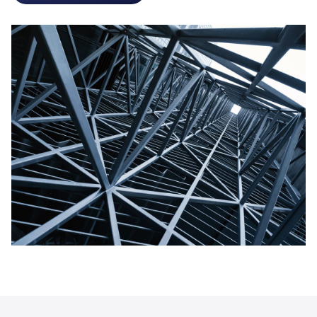
realizan
estructuras metálicas para naves
industriales
, cubiertas, pabellones, hangares, naves
ganaderas... y para ello contamos con una
oficina
técnica propia en Pontevedra
que supervisa toda
la construcción, desde la realización del proyecto
inicial hasta las revisiones finales antes de su
entrega al cliente.
Ofrecemos a todos nuestros clientes un
servicio
integral
para la construcción de
estructuras
metálicas.
De esta manera, una vez que contraten
el servicio para construir una estructura metálica, se
incluye desde la fase de diseño de la estructura por
parte de nuestros ingenieros profesionales hasta el
montaje en el lugar donde lo demande el cliente.