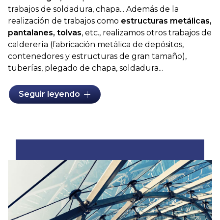
trabajos de soldadura, chapa... Además de la
realización de trabajos como
estructuras metálicas,
pantalanes, tolvas
, etc., realizamos otros trabajos de
calderería (fabricación metálica de depósitos,
contenedores y estructuras de gran tamaño),
tuberías, plegado de chapa, soldadura...
Para ello, contamos con unas
instalaciones
Seguir leyendo
totalmente equipadas
para la realización de los
trabajos, así como con
personal cualificado
y con
amplia experiencia.
Si está pensando en llevar a cabo cualquier tipo de
estructura metálica en Pontevedra
, no dude en
ponerse en contacto con nuestros profesionales.
Podremos asesorarle en todo lo que necesita, así
como enviarle un presupuesto totalmente
personalizado y adaptado a sus necesidades.